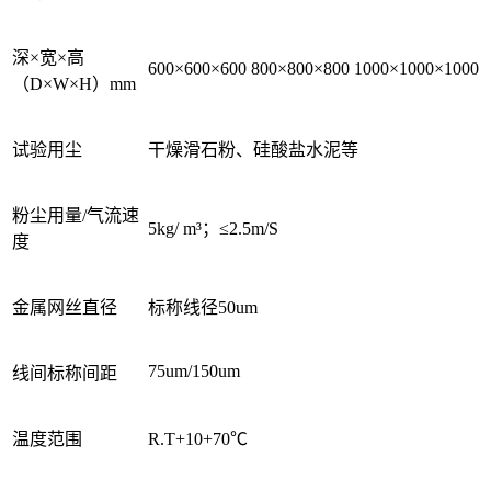
深×宽×高
600×600×600
800×800×800
1000×1000×1000
（D×W×H）mm
试验用尘
干燥滑石粉、硅酸盐水泥等
粉尘用量/气流速
5kg/ m³；≤2.5m/S
度
金属网丝直径
标称线径50um
75um/150um
线间标称间距
温度范围
R.T+10+70℃