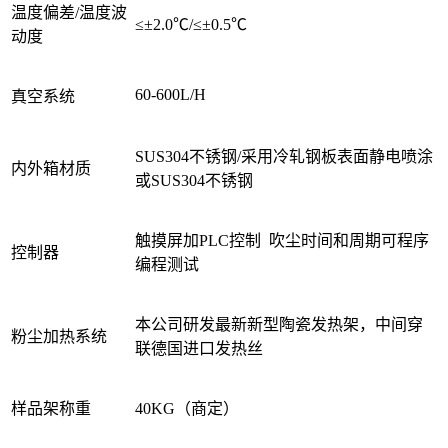
温度偏差/温度波
≤±2.0℃/≤±0.5℃
动度
60-600L/H
真空系统
SUS304不锈钢/采用冷轧钢板表面静电喷涂
内外箱材质
或SUS304不锈钢
触摸屏加PLC控制 吹尘时间和周期可程序
控制器
编程测试
本公司研发最新新型陶瓷发热架，中间穿
粉尘加热系统
联德国进口发热丝
样品架称重
40KG（商定）