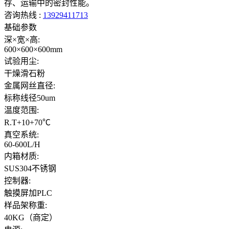
存、运输中的密封性能。
咨询热线 :
13929411713
基础参数
深×宽×高:
600×600×600mm
试验用尘:
干燥滑石粉
金属网丝直径:
标称线径50um
温度范围:
R.T+10+70℃
真空系统:
60-600L/H
内箱材质:
SUS304不锈钢
控制器:
触摸屏加PLC
样品架称重:
40KG（商定）