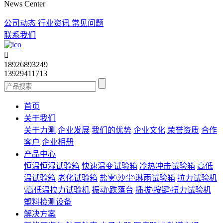
News Center
公司动态
行业资讯
常见问题
联系我们

18926893249
13929411713
首页
关于我们
关于力测
企业发展
我们的优势
企业文化
荣誉资质
合作
客户
企业相册
产品中心
恒温恒湿试验箱
快速温变试验箱
冷热冲击试验箱
高低
温试验箱
老化试验箱
盐雾\沙尘\淋雨试验箱
拉力试验机
\高低温拉力试验机
振动\跌落台
插拔\按键\扭力试验机
塑料检测设备
解决方案