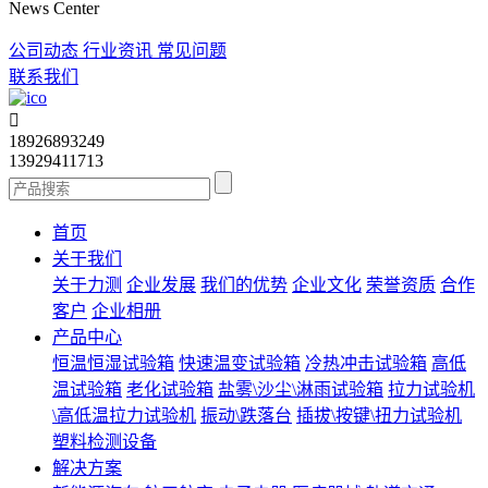
News Center
公司动态
行业资讯
常见问题
联系我们

18926893249
13929411713
首页
关于我们
关于力测
企业发展
我们的优势
企业文化
荣誉资质
合作
客户
企业相册
产品中心
恒温恒湿试验箱
快速温变试验箱
冷热冲击试验箱
高低
温试验箱
老化试验箱
盐雾\沙尘\淋雨试验箱
拉力试验机
\高低温拉力试验机
振动\跌落台
插拔\按键\扭力试验机
塑料检测设备
解决方案