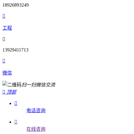
18926893249

工程

13929411713

微信
扫一扫微信交流

顶部

电话咨询

在线咨询